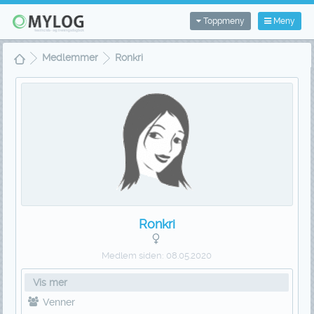
Toppmeny
Meny
Medlemmer
Ronkri
Ronkri
Medlem siden:
08.05.2020
Vis mer
Venner