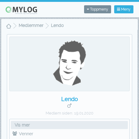
Toppmeny
Meny
Medlemmer
Lendo
Lendo
Medlem siden:
19.01.2020
Vis mer
Venner