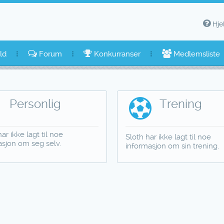
Hje
ld
Forum
Konkurranser
Medlemsliste
Personlig
Trening
ar ikke lagt til noe
Sloth har ikke lagt til noe
asjon om seg selv.
informasjon om sin trening.