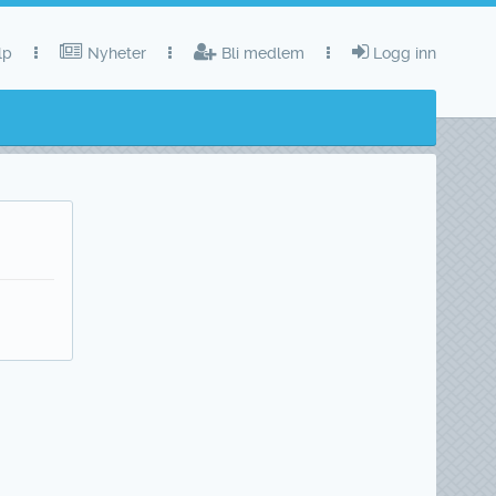
lp
Nyheter
Bli medlem
Logg inn