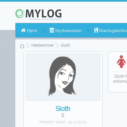
Hjem
Styrkeøvelser
Næringsinnho
Medlemmer
Sloth
Sloth h
inform
Sloth
Medlem siden:
30.12.2019