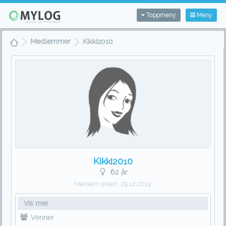
Toppmeny
Meny
Medlemmer
Kikki2010
Kikki2010
62 år
Medlem siden:
29.12.2019
Vis mer
Venner