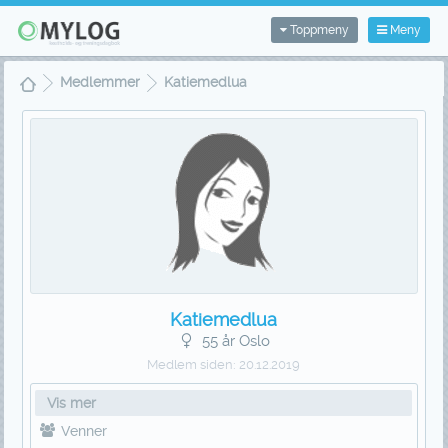
Toppmeny
Meny
Medlemmer
Katiemedlua
Katiemedlua
55 år Oslo
Medlem siden:
20.12.2019
Vis mer
Venner