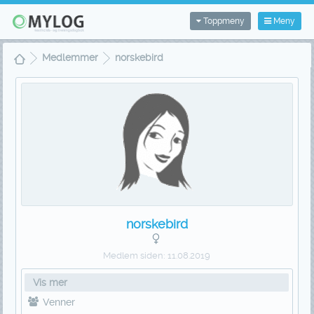
Toppmeny
Meny
Medlemmer
norskebird
norskebird
Medlem siden:
11.08.2019
Vis mer
Venner