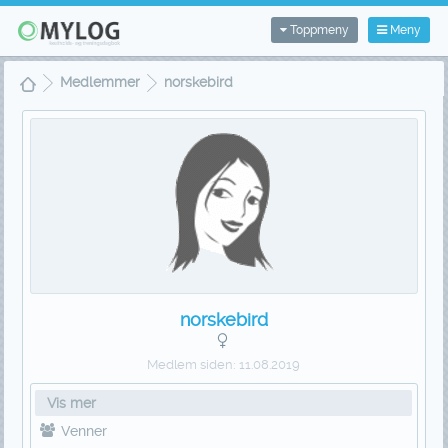
Toppmeny
Meny
Medlemmer
norskebird
norskebird
Medlem siden:
11.08.2019
Vis mer
Venner