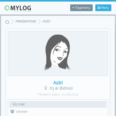
Toppmeny
Meny
Medlemmer
Astri
Astri
63 år Østfold
Medlem siden:
04.08.2019
Vis mer
Venner