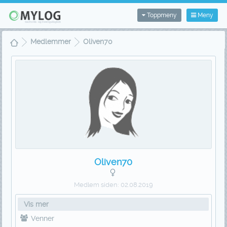
Toppmeny
Meny
Medlemmer
Oliven70
Oliven70
Medlem siden:
02.08.2019
Vis mer
Venner