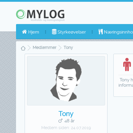
Hjem
Styrkeøvelser
Næringsinnho
Medlemmer
Tony
Tony h
inform
Tony
48 år
Medlem siden:
24.07.2019