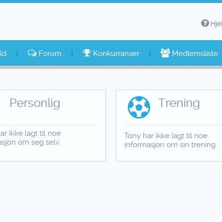
Hje
ld
Forum
Konkurranser
Medlemsliste
Personlig
Trening
ar ikke lagt til noe
Tony har ikke lagt til noe
asjon om seg selv.
informasjon om sin trening.