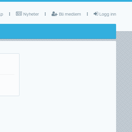
lp
Nyheter
Bli medlem
Logg inn