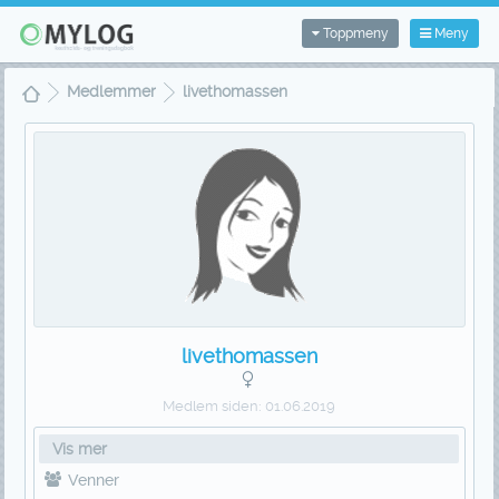
Toppmeny
Meny
Medlemmer
livethomassen
livethomassen
Medlem siden:
01.06.2019
Vis mer
Venner