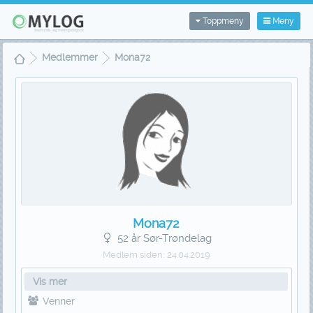
Toppmeny
Meny
Medlemmer
Mona72
Mona72
52 år Sør-Trøndelag
Medlem siden:
24.04.2019
Vis mer
Venner