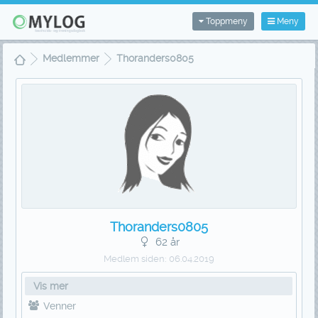
Toppmeny
Meny
Medlemmer
Thoranders0805
Thoranders0805
62 år
Medlem siden:
06.04.2019
Vis mer
Venner