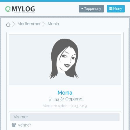
Toppmeny
Meny
Medlemmer
Monia
Monia
53 år Oppland
Medlem siden:
21.03.2019
Vis mer
Venner