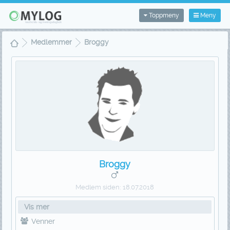
Toppmeny
Meny
Medlemmer
Broggy
Broggy
Medlem siden:
18.07.2018
Vis mer
Venner