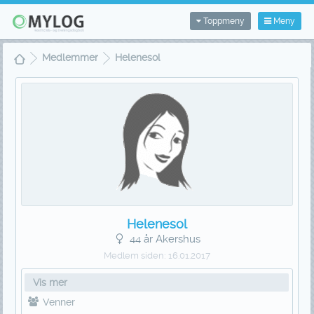
Toppmeny
Meny
Medlemmer
Helenesol
Helenesol
44 år Akershus
Medlem siden:
16.01.2017
Vis mer
Venner