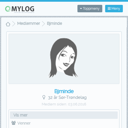
Toppmeny
Meny
Medlemmer
Bjminde
Bjminde
32 år Sør-Trøndelag
Medlem siden:
03.06.2016
Vis mer
Venner