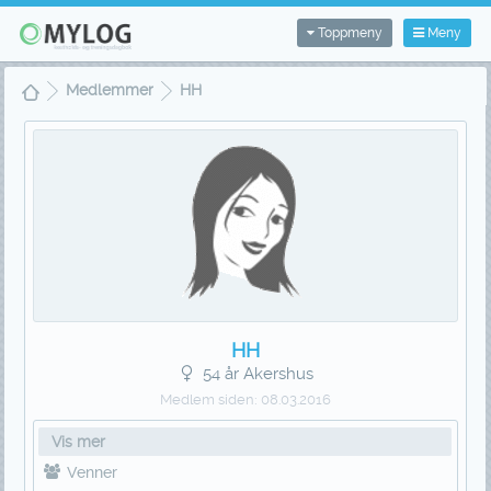
Toppmeny
Meny
Medlemmer
HH
HH
54 år Akershus
Medlem siden:
08.03.2016
Vis mer
Venner