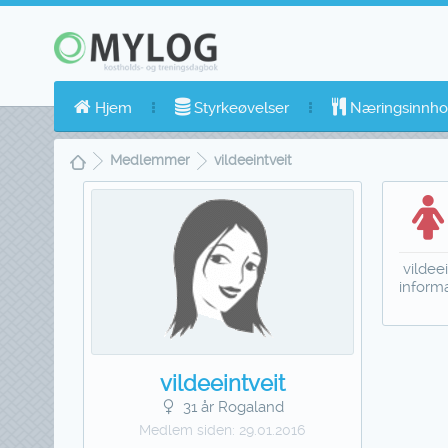
Hjem
Styrkeøvelser
Næringsinnho
Medlemmer
vildeeintveit
vildeei
inform
vildeeintveit
31 år Rogaland
Medlem siden:
29.01.2016