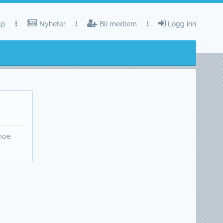
lp
Nyheter
Bli medlem
Logg inn
 noe