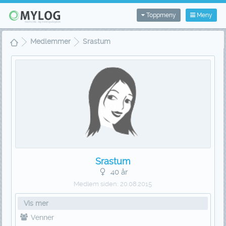
Toppmeny
Meny
Medlemmer
Srastum
Srastum
40 år
Medlem siden:
20.08.2015
Vis mer
Venner