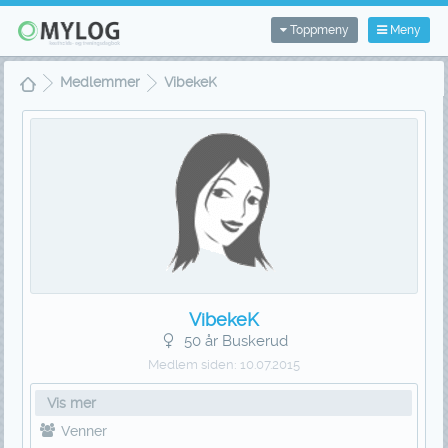
Toppmeny
Meny
Medlemmer
VibekeK
VibekeK
50 år Buskerud
Medlem siden:
10.07.2015
Vis mer
Venner