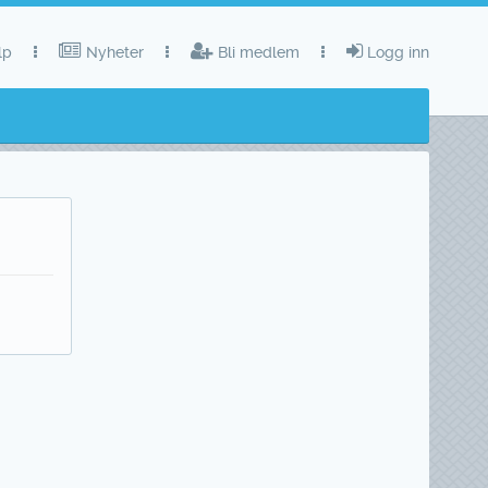
lp
Nyheter
Bli medlem
Logg inn