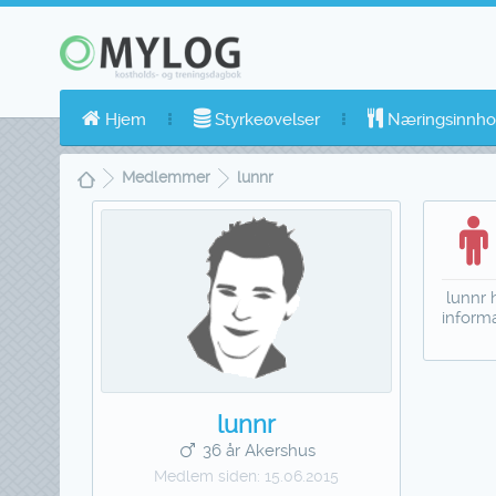
Hjem
Styrkeøvelser
Næringsinnho
Medlemmer
lunnr
lunnr h
inform
lunnr
36 år Akershus
Medlem siden:
15.06.2015