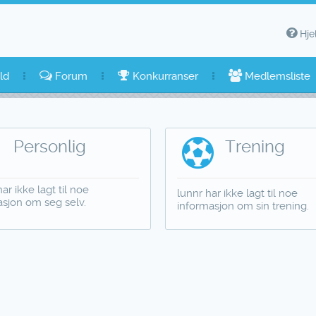
Hje
ld
Forum
Konkurranser
Medlemsliste
Personlig
Trening
ar ikke lagt til noe
lunnr har ikke lagt til noe
asjon om seg selv.
informasjon om sin trening.