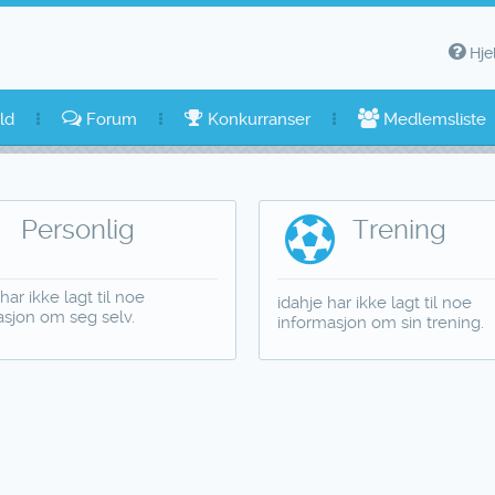
Hje
ld
Forum
Konkurranser
Medlemsliste
Personlig
Trening
har ikke lagt til noe
idahje har ikke lagt til noe
asjon om seg selv.
informasjon om sin trening.