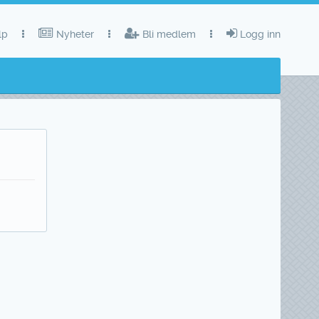
lp
Nyheter
Bli medlem
Logg inn