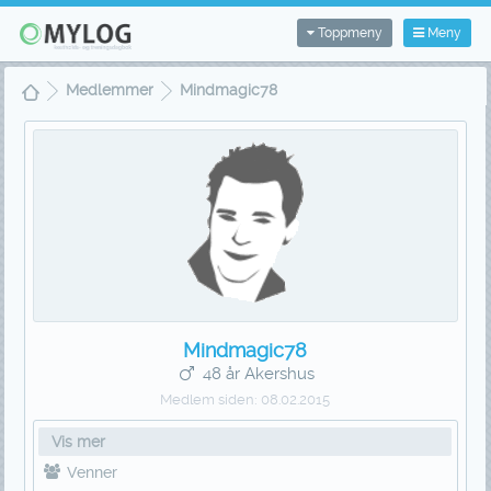
Toppmeny
Meny
Medlemmer
Mindmagic78
Mindmagic78
48 år Akershus
Medlem siden:
08.02.2015
Vis mer
Venner