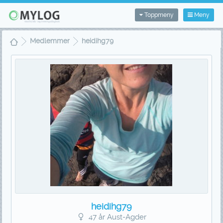
Toppmeny
Meny
Medlemmer
heidihg79
heidihg79
47 år Aust-Agder