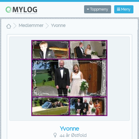
Toppmeny
Meny
Medlemmer
Yvonne
Yvonne
44 år Østfold