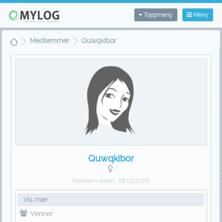
Toppmeny
Meny
Medlemmer
Quwqkibor
Quwqkibor
Medlem siden:
28.03.2026
Vis mer
Venner