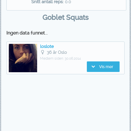
Snitt antall reps:
0.0
Goblet Squats
Ingen data funnet...
loslote
36 år Oslo
Medlem siden:
30.06.2014
Vis mer